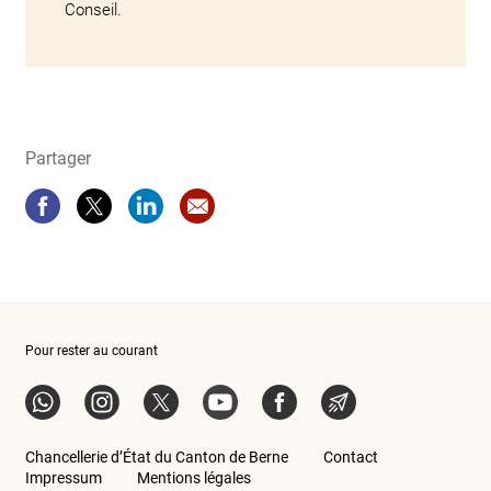
Conseil.
Partager
Partager
Partager
Partager
Recommandation site web: Détails en
Pour rester au courant
WhatsApp
Instagram
Twitter
YouTube
Facebook
News-Abo
Chancellerie d’État du Canton de Berne
Contact
Impressum
Mentions légales